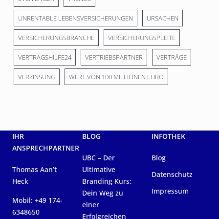
UNRENTABLE LEBENSVERSICHERUNGEN
URSACHEN
VERSICHERUNGSBRANCHE
VERSICHERUNGSPLEITE
VERTRAGSHILFE24
VERTRIEBSPARTNER
VERTRÄGE
VERZINSUNG
WERT VON 100 MILLIONEN EURO
IHR
BLOG
INFOTHEK
ANSPRECHPARTNER
UBC – Der
Blog
Thomas Aan’t
Ultimative
Datenschutz
Heck
Branding Kurs:
Impressum
Dein Weg zu
Mobil: +49 174-
einer
6348650
Erfolgreichen