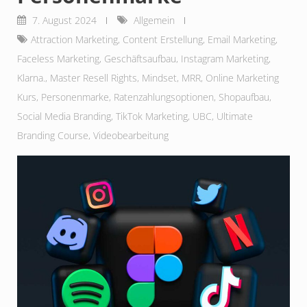
7. August 2024
Allgemein
Attraction Marketing
,
Content Erstellung
,
Email Marketing
,
Faceless Marketing
,
Geschäftsaufbau
,
Instagram Marketing
,
Klarna.
,
Master Resell Rights
,
Mindset
,
MRR
,
Online Marketing
Kurs
,
Personenmarke
,
Ratenzahlungsoptionen
,
Shopaufbau
,
Social Media Branding
,
TikTok Marketing
,
UBC
,
Ultimate
Branding Course
,
Videobearbeitung