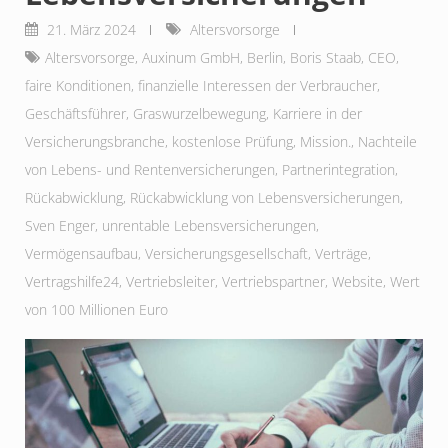
21. März 2024
Altersvorsorge
Altersvorsorge
,
Auxinum GmbH
,
Berlin
,
Boris Staab
,
CEO
,
faire Konditionen
,
finanzielle Interessen der Verbraucher
,
Geschäftsführer
,
Graswurzelbewegung
,
Karriere in der
Versicherungsbranche
,
kostenlose Prüfung
,
Mission.
,
Nachteile
von Lebens- und Rentenversicherungen
,
Partnerintegration
,
Rückabwicklung
,
Rückabwicklung von Lebensversicherungen
,
Sven Enger
,
unrentable Lebensversicherungen
,
Vermögensaufbau
,
Versicherungsgesellschaft
,
Verträge
,
Vertragshilfe24
,
Vertriebsleiter
,
Vertriebspartner
,
Website
,
Wert
von 100 Millionen Euro