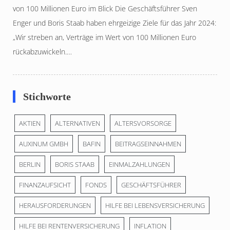
von 100 Millionen Euro im Blick Die Geschäftsführer Sven
Enger und Boris Staab haben ehrgeizige Ziele für das Jahr 2024:
„Wir streben an, Verträge im Wert von 100 Millionen Euro
rückabzuwickeln.…
Stichworte
AKTIEN
ALTERNATIVEN
ALTERSVORSORGE
AUXINUM GMBH
BAFIN
BEITRAGSEINNAHMEN
BERLIN
BORIS STAAB
EINMALZAHLUNGEN
FINANZAUFSICHT
FONDS
GESCHÄFTSFÜHRER
HERAUSFORDERUNGEN
HILFE BEI LEBENSVERSICHERUNG
HILFE BEI RENTENVERSICHERUNG
INFLATION