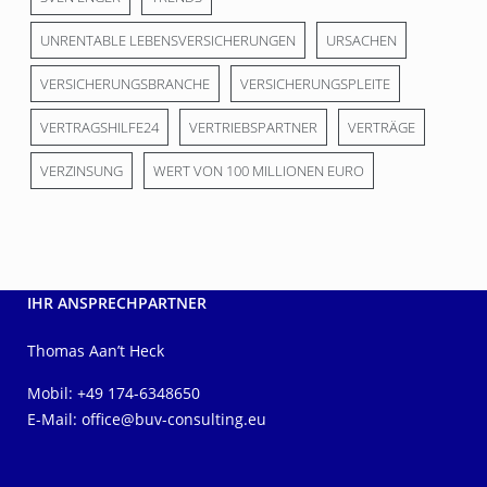
UNRENTABLE LEBENSVERSICHERUNGEN
URSACHEN
VERSICHERUNGSBRANCHE
VERSICHERUNGSPLEITE
VERTRAGSHILFE24
VERTRIEBSPARTNER
VERTRÄGE
VERZINSUNG
WERT VON 100 MILLIONEN EURO
IHR ANSPRECHPARTNER
Thomas Aan’t Heck
Mobil: +49 174-6348650
E-Mail:
office@buv-consulting.eu