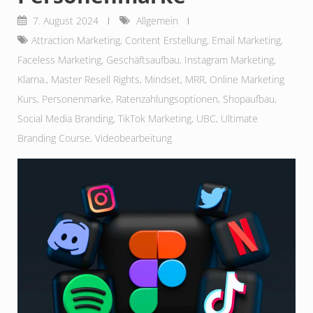
7. August 2024
Allgemein
Attraction Marketing
,
Content Erstellung
,
Email Marketing
,
Faceless Marketing
,
Geschäftsaufbau
,
Instagram Marketing
,
Klarna.
,
Master Resell Rights
,
Mindset
,
MRR
,
Online Marketing
Kurs
,
Personenmarke
,
Ratenzahlungsoptionen
,
Shopaufbau
,
Social Media Branding
,
TikTok Marketing
,
UBC
,
Ultimate
Branding Course
,
Videobearbeitung