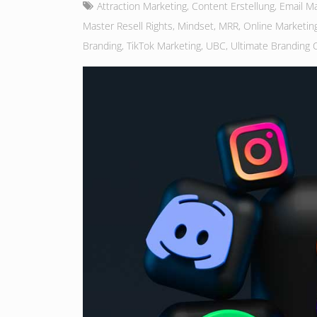
Attraction Marketing
,
Content Erstellung
,
Email Ma
Master Resell Rights
,
Mindset
,
MRR
,
Online Marketin
Branding
,
TikTok Marketing
,
UBC
,
Ultimate Branding 