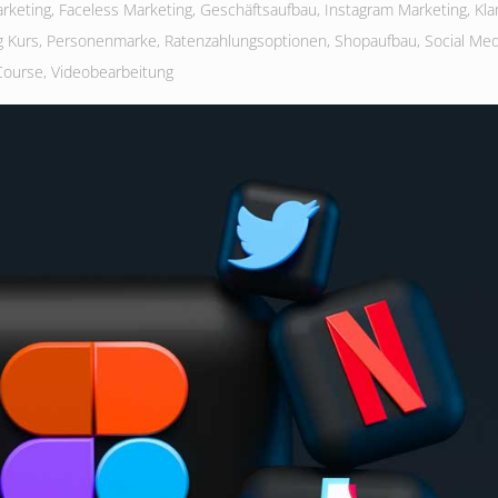
rketing
,
Faceless Marketing
,
Geschäftsaufbau
,
Instagram Marketing
,
Kla
g Kurs
,
Personenmarke
,
Ratenzahlungsoptionen
,
Shopaufbau
,
Social Med
Course
,
Videobearbeitung