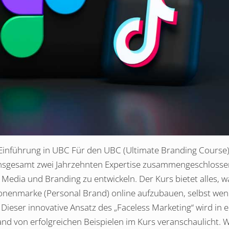
Einführung in UBC Für den UBC (Ultimate Branding Course)
 insgesamt zwei Jahrzehnten Expertise zusammengeschloss
edia und Branding zu entwickeln. Der Kurs bietet alles, w
onenmarke (Personal Brand) online aufzubauen, selbst we
 Dieser innovative Ansatz des „Faceless Marketing“ wird in 
hand von erfolgreichen Beispielen im Kurs veranschaulicht. W