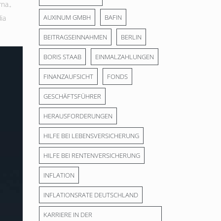
rna.
,
AUXINUM GMBH
BAFIN
ia
BEITRAGSEINNAHMEN
BERLIN
BORIS STAAB
EINMALZAHLUNGEN
FINANZAUFSICHT
FONDS
GESCHÄFTSFÜHRER
HERAUSFORDERUNGEN
HILFE BEI LEBENSVERSICHERUNG
HILFE BEI RENTENVERSICHERUNG
INFLATION
INFLATIONSRATE DEUTSCHLAND
KARRIERE IN DER