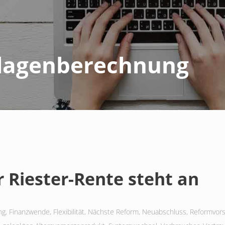
lagenberechnung
 Riester-Rente steht an
ng
,
Finanzwende
,
Flexibilität
,
Nächste Reform
,
Neuabschluss
,
Reformvors