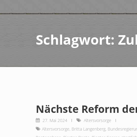
Schlagwort:
Zu
Nächste Reform der
27. Mai 2024
Altersvorsorge
Altersvorsorge
,
Britta Langenberg
,
Bundesregieru