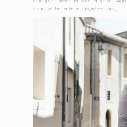
Rentenphase
,
Riester-Rente
,
Riester-Sparer
,
staatlic
Zukunft der Riester-Rente
,
Zulagenberechnung