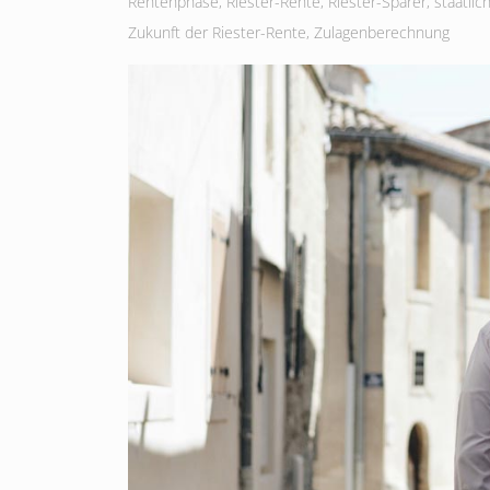
Rentenphase
,
Riester-Rente
,
Riester-Sparer
,
staatlic
Zukunft der Riester-Rente
,
Zulagenberechnung