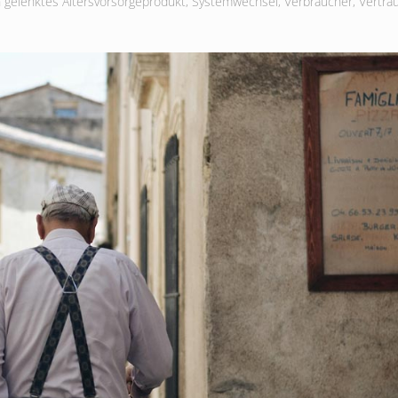
h gelenktes Altersvorsorgeprodukt
,
Systemwechsel
,
Verbraucher
,
Vertra