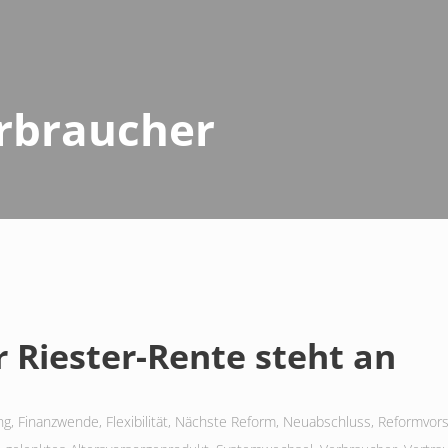
rbraucher
 Riester-Rente steht an
ng
,
Finanzwende
,
Flexibilität
,
Nächste Reform
,
Neuabschluss
,
Reformvors