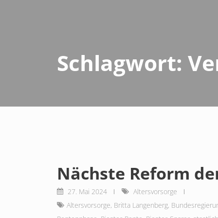
Schlagwort:
Ve
Nächste Reform der
27. Mai 2024
Altersvorsorge
Altersvorsorge
,
Britta Langenberg
,
Bundesregieru