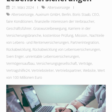
21. März 2024
Altersvorsorge
Altersvorsorge
,
Auxinum GmbH
,
Berlin
,
Boris Staab
,
CEO
,
faire Konditionen
,
finanzielle Interessen der Verbraucher
,
Geschäftsführer
,
Graswurzelbewegung
,
Karriere in der
Versicherungsbranche
,
kostenlose Prüfung
,
Mission.
,
Nachteile
von Lebens- und Rentenversicherungen
,
Partnerintegration
,
Rückabwicklung
,
Rückabwicklung von Lebensversicherungen
,
Sven Enger
,
unrentable Lebensversicherungen
,
Vermögensaufbau
,
Versicherungsgesellschaft
,
Verträge
,
Vertragshilfe24
,
Vertriebsleiter
,
Vertriebspartner
,
Website
,
Wert
von 100 Millionen Euro