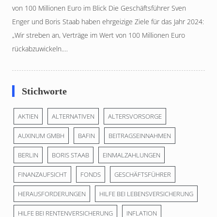
von 100 Millionen Euro im Blick Die Geschäftsführer Sven
Enger und Boris Staab haben ehrgeizige Ziele für das Jahr 2024:
„Wir streben an, Verträge im Wert von 100 Millionen Euro
rückabzuwickeln.…
Stichworte
AKTIEN
ALTERNATIVEN
ALTERSVORSORGE
AUXINUM GMBH
BAFIN
BEITRAGSEINNAHMEN
BERLIN
BORIS STAAB
EINMALZAHLUNGEN
FINANZAUFSICHT
FONDS
GESCHÄFTSFÜHRER
HERAUSFORDERUNGEN
HILFE BEI LEBENSVERSICHERUNG
HILFE BEI RENTENVERSICHERUNG
INFLATION