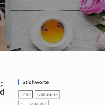
:
Stichworte
nd
AKTIEN
ALTERNATIVEN
ALTERSVORSORGE