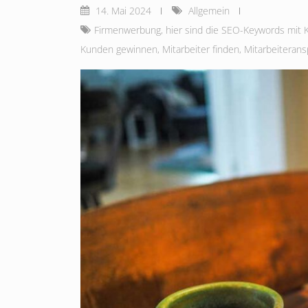
14. Mai 2024
Allgemein
Firmenwerbung
,
hier sind die SEO-Keywords m
Kunden gewinnen
,
Mitarbeiter finden
,
Mitarbeiteran