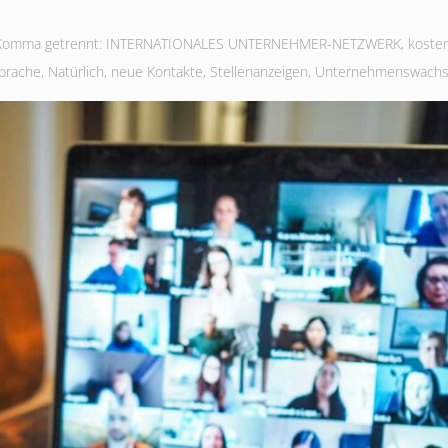
it Komma getrennt: INTERNATIONALES UNTERNEHMER-NETZWERK
,
kosten
sprache
,
Natürlich
,
neue Kontakte
,
Stellenanzeigen
,
Unternehmenswach