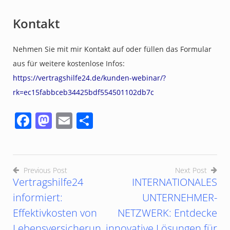
Kontakt
Nehmen Sie mit mir Kontakt auf oder füllen das Formular
aus für weitere kostenlose Infos:
https://vertragshilfe24.de/kunden-webinar/?
rk=ec15fabbceb34425bdf554501102db7c
Facebook
Mastodon
Email
Teilen
Previous Post
Next Post
Vertragshilfe24
INTERNATIONALES
informiert:
UNTERNEHMER-
Effektivkosten von
NETZWERK: Entdecke
Lebensversicherun
innovative Lösungen für