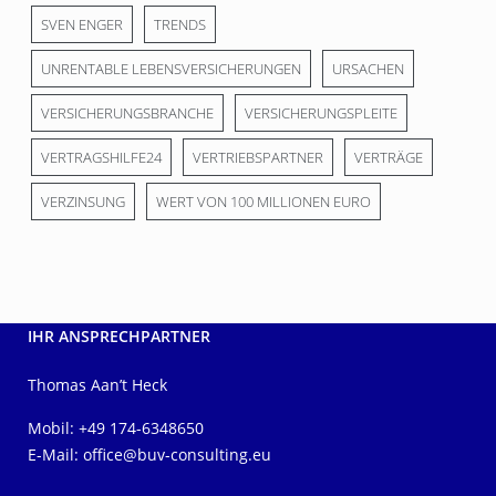
SVEN ENGER
TRENDS
UNRENTABLE LEBENSVERSICHERUNGEN
URSACHEN
VERSICHERUNGSBRANCHE
VERSICHERUNGSPLEITE
VERTRAGSHILFE24
VERTRIEBSPARTNER
VERTRÄGE
VERZINSUNG
WERT VON 100 MILLIONEN EURO
IHR ANSPRECHPARTNER
Thomas Aan’t Heck
Mobil: +49 174-6348650
E-Mail:
office@buv-consulting.eu